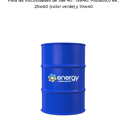
Para las viscosidades de Sae 40 , 15w40, Hidráulico 68 ,
25w60 (color verde) y 10w40